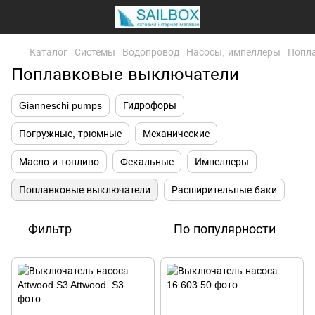
Каталог
Системы
Водопровод
Насосы, импеллеры
Попл
Поплавковые выключатели
Gianneschi pumps
Гидрофоры
Погружные, трюмные
Механические
Масло и топливо
Фекальные
Импеллеры
Поплавковые выключатели
Расширительные баки
Фильтр
По популярности