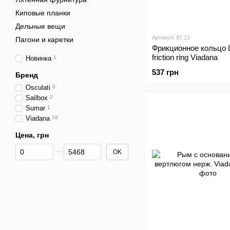
Киповые планки
Дельные вещи
Артикул: 97.13
Пагони и каретки
Фрикционное кольцо 
friction ring Viadana
Новинка
1
537 грн
Бренд
Osculati
8
Sailbox
2
Sumar
1
Viadana
18
Цена, грн
От Цена, грн
До Цена, грн
OK