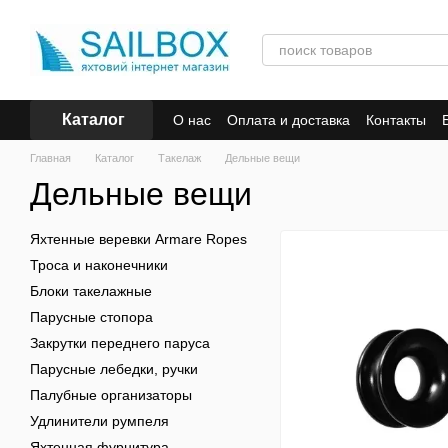
Перейти к основному контенту
Каталог
О нас
Оплата и доставка
Контакты
Главная
Каталог
Такелаж
Дельные вещи
Дельные вещи
Яхтенные веревки Armare Ropes
Троса и наконечники
Блоки такелажные
Парусные стопора
Закрутки переднего паруса
Парусные лебедки, ручки
Палубные организаторы
Удлинители румпеля
Яхтенная фурнитура