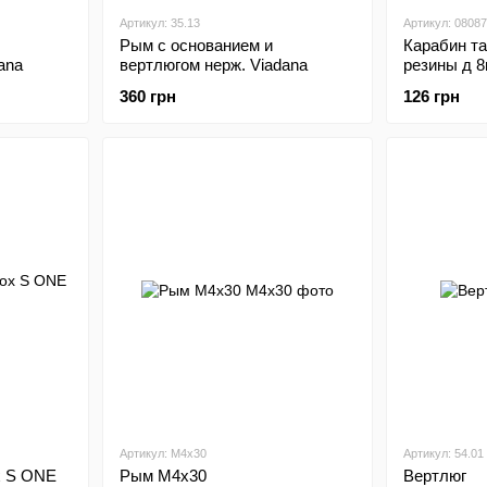
Артикул: 35.13
Артикул: 0808
Рым с основанием и
Карабин т
ana
вертлюгом нерж. Viadana
резины д 
360 грн
126 грн
Артикул: М4х30
Артикул: 54.01
x S ONE
Рым М4х30
Вертлюг