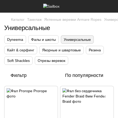
Каталог
Такелаж
Яхтенные веревки Armare Ropes
Универ
Универсальные
Dyneema
Фалы и шкоты
Универсальные
Кайт & серфинг
Якорные и швартовые
Резина
Soft Shackles
Отрезы веревок
Фильтр
По популярности