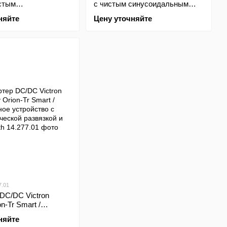
истым
с чистым синусоидальным
льным сигналом,
сигналом 180-1200 Вт
няйте
Цену уточняйте
Вт
7.01
DC/DC Victron
n-Tr Smart /
стройство с
няйте
ской развязкой и