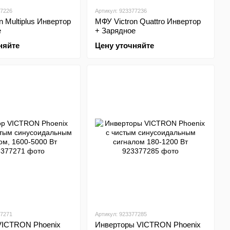
77226
Артикул: 923377236
n Multiplus Инвертор
МФУ Victron Quattro Инвертор
е
+ Зарядное
няйте
Цену уточняйте
77271
Артикул: 923377285
VICTRON Phoenix
Инверторы VICTRON Phoenix