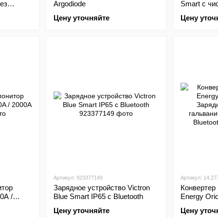
ез
Argodiode
Smart с ч
зки
синусоида
Цену уточняйте
Цену уточ
1600-5000 
Артикул: 923377149
Артикул: 14.27
итор
Зарядное устройство Victron
Конвертер 
0A /
Blue Smart IP65 с Bluetooth
Energy Orio
Зарядное у
Цену уточняйте
Цену уточ
гальваниче