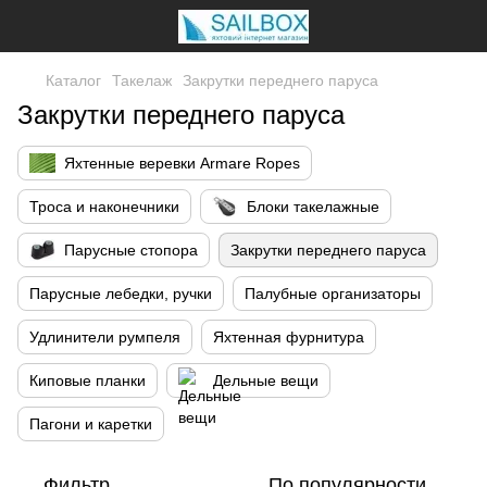
Каталог
Такелаж
Закрутки переднего паруса
Закрутки переднего паруса
Яхтенные веревки Armare Ropes
Троса и наконечники
Блоки такелажные
Парусные стопора
Закрутки переднего паруса
Парусные лебедки, ручки
Палубные организаторы
Удлинители румпеля
Яхтенная фурнитура
Киповые планки
Дельные вещи
Пагони и каретки
Фильтр
По популярности