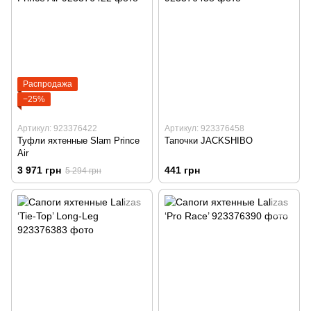
Распродажа
−25%
Артикул: 923376422
Артикул: 923376458
Туфли яхтенные Slam Prince
Тапочки JACKSHIBO
Air
3 971 грн
441 грн
5 294 грн