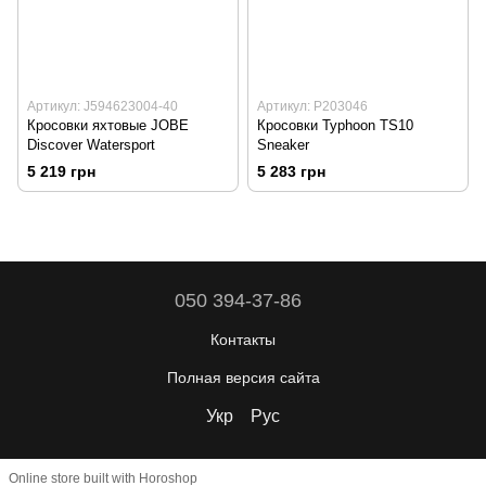
Артикул: J594623004-40
Артикул: P203046
Кросовки яхтовые JOBE
Кросовки Typhoon TS10
Discover Watersport
Sneaker
5 219 грн
5 283 грн
050 394-37-86
Контакты
Полная версия сайта
Укр
Рус
Online store built with Horoshop