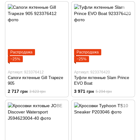
Распродажа
Распродажа
−25%
−25%
Артикул: 923376412
Артикул: 923376420
Сапоги яхтенные Gill Trapeze
Туфли яхтенные Slam Prince
905
EVO Boat
2 717 грн
3 971 грн
3 623 грн
5 294 грн