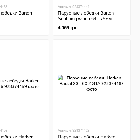
74438
Артикул: 923374444
лебедки Barton
Парусные лебедки Barton
Snubbing winch 64 - 75мм
4 069 грн
74459
Артикул: 923374462
лебедки Harken
Парусные лебедки Harken