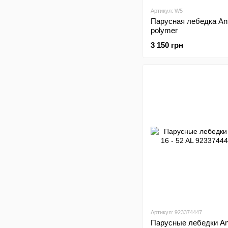
Артикул: W5
Парусная лебедка An
polymer
3 150 грн
Артикул: 923374447
Парусные лебедки Ant