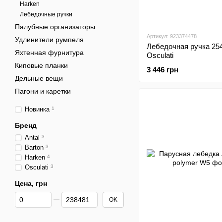
Harken
Лебедочные ручки
Палубные организаторы
Артикул: 923374478
Удлинители румпеля
Лебедочная ручка 25
Яхтенная фурнитура
Osculati
Киповые планки
3 446 грн
Дельные вещи
Пагони и каретки
Новинка
1
Бренд
Antal
3
Barton
3
Harken
4
Osculati
3
Цена, грн
От Цена, грн
До Цена, грн
OK