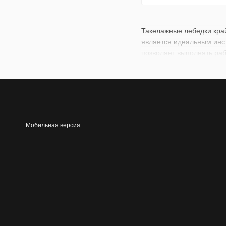
Такелажные лебедки кра
является идеальным инс
позволяет выполнять ра
Мобильная версия