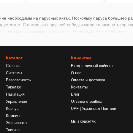
йне необходимы на парусных яхтах. Поскольку паруса большего р
трументом. С помощью парусной лебедки можно применить гораздо
боту лебедки с разными скоростями или передаточными числами.
Каталог
Клиентам
Стоянка
Вход в личный кабинет
Системы
О нас
Безопасность
Оплата и доставка
Такелаж
Контакты
Навигация
Блог
Управление
Отзывы о Sailbox
Корпус
UPF | Українські Понтони
Кемпинг
Мы в соцсетях
Экипировка
Тактика