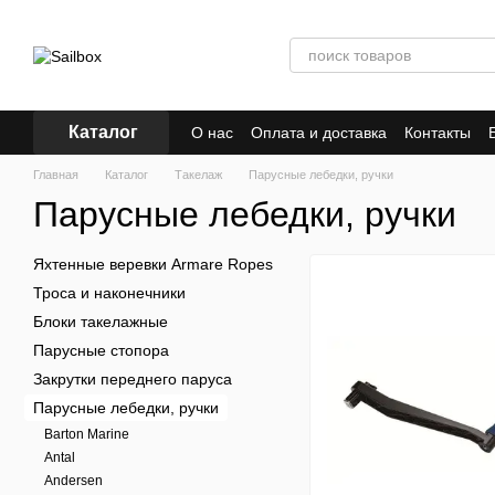
Перейти к основному контенту
Каталог
О нас
Оплата и доставка
Контакты
Главная
Каталог
Такелаж
Парусные лебедки, ручки
Парусные лебедки, ручки
Яхтенные веревки Armare Ropes
Троса и наконечники
Блоки такелажные
Парусные стопора
Закрутки переднего паруса
Парусные лебедки, ручки
Barton Marine
Antal
Andersen