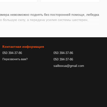
азмера невозможно поднять без посторонней помощи, лебедка
 большую силу, а передача усилия системы шестерен,
Контактная информация
050 394-37-86
050 394-37-86
050 394-37-86
Перезвонить вам?
sailboxua@gmail.com