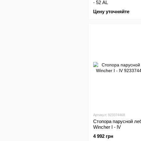
- 52 AL
Цену уточняйте
Артикул: 923374468
Стопора парусной ле
Wincher I - lV
4 992 грн