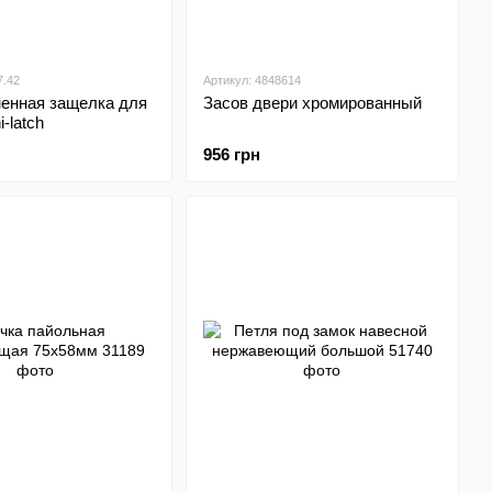
7.42
Артикул: 4848614
енная защелка для
Засов двери хромированный
-latch
956 грн