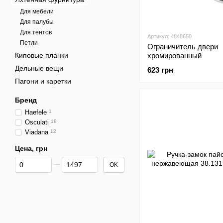
Для мебели
Для палубы
Для тентов
Артикул: 4848650
Петли
Ограничитель двери
Киповые планки
хромированный
Дельные вещи
623 грн
Пагони и каретки
Бренд
Haefele
1
Osculati
18
Viadana
12
Цена, грн
От Цена, грн
До Цена, грн
OK