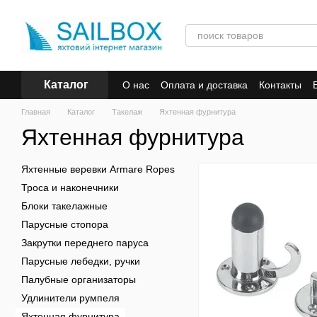
Перейти к основному контенту
Каталог
О нас
Оплата и доставка
Контакты
Главная
Каталог
Такелаж
Яхтенная фурнитура
Яхтенная фурнитура
Яхтенные веревки Armare Ropes
Троса и наконечники
Блоки такелажные
Парусные стопора
Закрутки переднего паруса
Парусные лебедки, ручки
Палубные организаторы
Удлинители румпеля
Яхтенная фурнитура