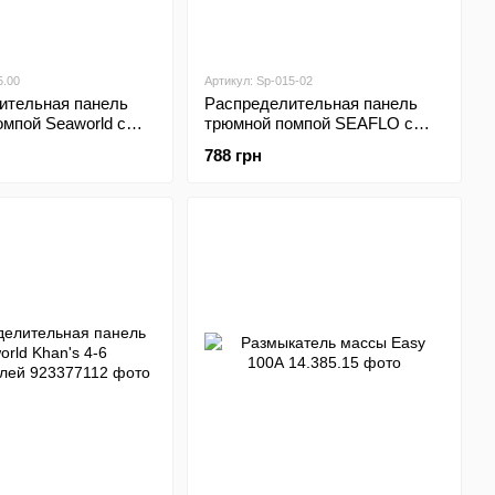
5.00
Артикул: Sp-015-02
ительная панель
Распределительная панель
мпой Seaworld с
трюмной помпой SEAFLO с
ионным
трехпозиционным
788 грн
елем
переключателем