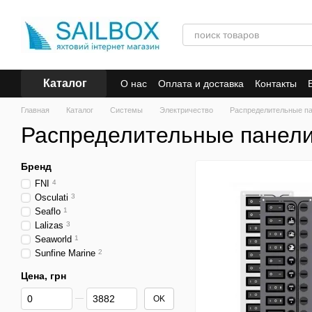
Перейти к основному контенту
Каталог
О нас
Оплата и доставка
Контакты
Главная
Каталог
Системы
Электричество
Распределительные п
Распределительные панел
Бренд
FNI
4
Osculati
3
Seaflo
1
Lalizas
3
Seaworld
1
Sunfine Marine
2
Цена, грн
От Цена, грн
До Цена, грн
OK