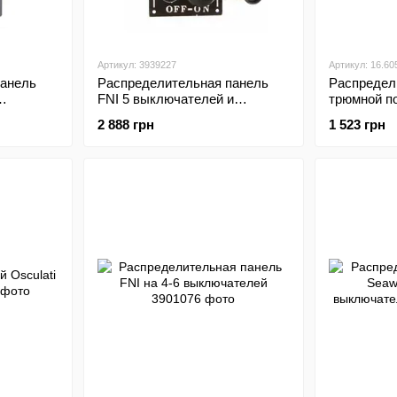
Артикул: 3939227
Артикул: 16.60
панель
Распределительная панель
Распредел
FNI 5 выключателей и
трюмной по
прикуриватель
трехпозиц
2 888 грн
1 523 грн
перекючат