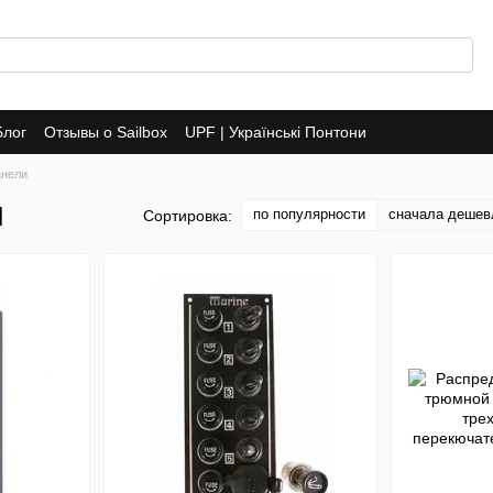
Блог
Отзывы о Sailbox
UPF | Українські Понтони
анели
и
по популярности
сначала дешев
Сортировка: