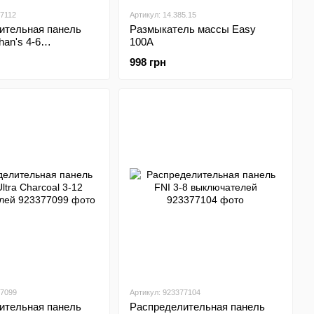
77112
Артикул: 14.385.15
ительная панель
Размыкатель массы Easy
han's 4-6
100А
лей
998 грн
77099
Артикул: 923377104
ительная панель
Распределительная панель