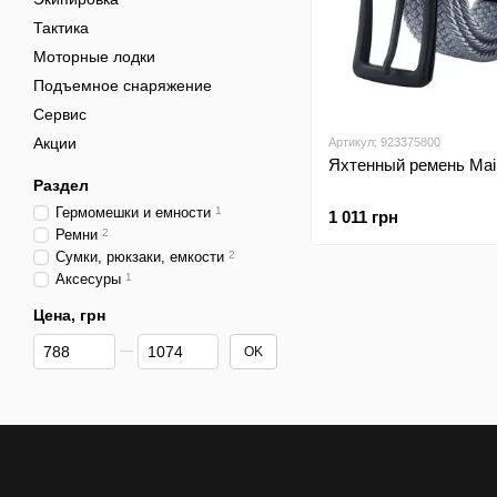
Тактика
Моторные лодки
Подъемное снаряжение
Сервис
Акции
Артикул: 923375800
Яхтенный ремень Mai
Раздел
Гермомешки и емности
1
1 011 грн
Ремни
2
Сумки, рюкзаки, емкости
2
Аксесуры
1
Цена, грн
От Цена, грн
До Цена, грн
OK