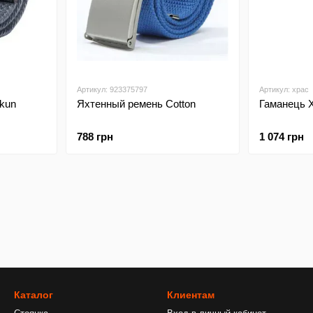
Артикул: 923375797
Артикул: xpac
kun
Яхтенный ремень Cotton
Гаманець 
788 грн
1 074 грн
Каталог
Клиентам