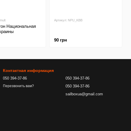
mult
Артикул: NPU_KBB
гон Национальная
краины
90 грн
Контактная информация
050 394-37-86
050 394-37-86
050 394-37-86
Перезвонить вам?
sailboxua@gmail.com