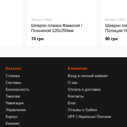
Артикул: Plank
Артикул: NPU_
Шеврон планка Фамилия /
Шеврон по
Позывной 120х250мм
Полиция У
74 грн
90 грн
Каталог
Клиентам
Стоянка
Вход в личный кабинет
Системы
О нас
Безопасность
Оплата и доставка
Такелаж
Контакты
Навигация
Блог
Управление
Отзывы о Sailbox
Корпус
UPF | Українські Понтони
Кемпинг