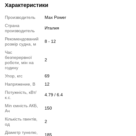
Характеристики
Производитель
Max Power
Страна
Италия
производитель
Рекомендований
8 - 12
розмір судна, м
Час
безперервної
2
роботи, мін на
годину
Упор, кгс
69
Напряжение, В
12
Потужність, кВт/
4.79 / 6.4
к.с.
Min ємність АКБ,
150
Ач
Кількість гвинтів,
2
од
Діаметр тунелю,
185