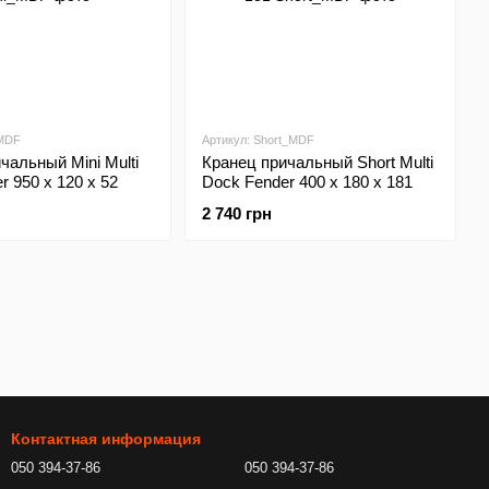
_MDF
Артикул: Short_MDF
чальный Mini Multi
Кранец причальный Short Multi
r 950 х 120 х 52
Dock Fender 400 x 180 x 181
2 740 грн
Контактная информация
050 394-37-86
050 394-37-86