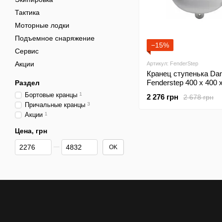
Тактика
Моторные лодки
Подъемное снаряжение
−15%
Сервис
Акции
Артикул: FenderStep
Кранец ступенька Dan
Fenderstep 400 х 400 
Раздел
Бортовые кранцы
1
2 276 грн
2 678 грн
Причальные кранцы
3
Акции
1
Цена, грн
От Цена, грн
До Цена, грн
OK