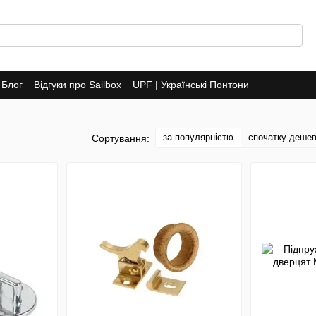
Блог
Відгуки про Sailbox
UPF | Українські Понтони
за популярністю
спочатку деше
Сортування: