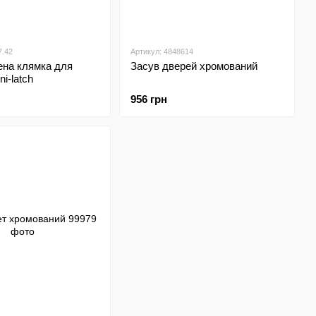
7.42
Артикул: 4848614
ена клямка для
Засув дверей хромований
i-latch
956 грн