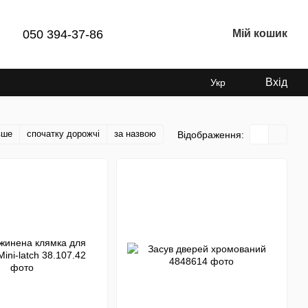
050 394-37-86
Мій кошик
Вхід
Укр
вше
спочатку дорожчі
за назвою
Відображення: