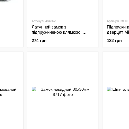
Артикул: 4848620
Артикул: 38.10
Латунний замок з
Підпружин
підпружиненою клямкою і
дверцят Min
тиковим кільцем
274 грн
122 грн