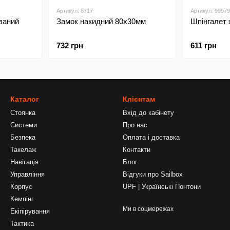
Артикул: 8717
Артикул: 99979
ваний
Замок накидний 80х30мм
Шпінгалет
732 грн
611 грн
Каталог
Клієнтам
Стоянка
Вхід до кабінету
Системи
Про нас
Безпека
Оплата і доставка
Такелаж
Контакти
Навігація
Блог
Управління
Відгуки про Sailbox
Корпус
UPF | Українські Понтони
Кемпінг
Ми в соцмережах
Екіпірування
Тактика