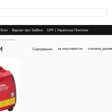
Блог
Відгуки про Sailbox
UPF | Українські Понтони
 генератори
и
за популярністю
спочатку деше
Сортування: