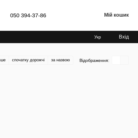
050 394-37-86
Мій кошик
Вхід
Укр
вше
спочатку дорожчі
за назвою
Відображення: