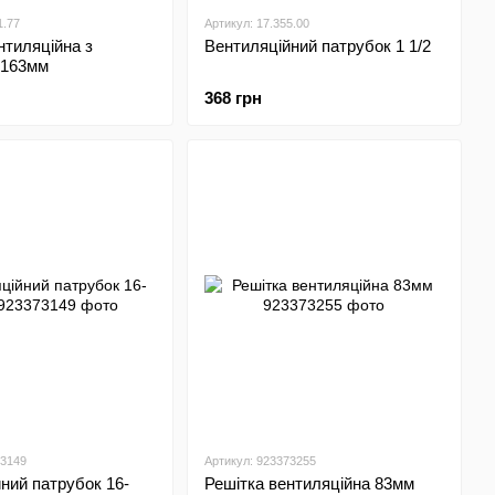
1.77
Артикул: 17.355.00
нтиляційна з
Вентиляційний патрубок 1 1/2
 163мм
368 грн
73149
Артикул: 923373255
ний патрубок 16-
Решітка вентиляційна 83мм