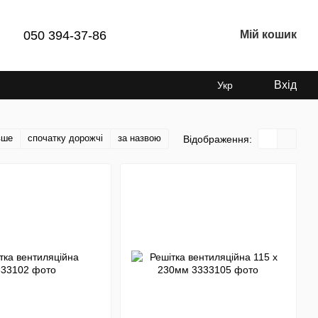
050 394-37-86
Мій кошик
Вхід
Укр
вше
спочатку дорожчі
за назвою
Відображення: