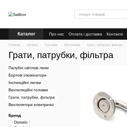
Перейти к основному контенту
Каталог
Про нас
Оплата і доставка
Контакти
Головна
Каталог
Системи
Вентиляція
Грати, патрубки, фільтра
Грати, патрубки, фільтра
Палубні світлові люки
Бортові ілюмінатори
Інспекційні лючки
Вентиляційні головки
Грати, патрубки, фільтра
Вентилятори електричні
Бренд
Dometic
1