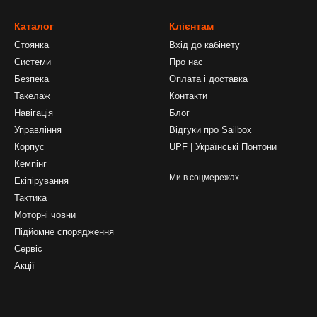
Каталог
Клієнтам
Стоянка
Вхід до кабінету
Системи
Про нас
Безпека
Оплата і доставка
Такелаж
Контакти
Навігація
Блог
Управління
Відгуки про Sailbox
Корпус
UPF | Українські Понтони
Кемпінг
Ми в соцмережах
Екіпірування
Тактика
Моторні човни
Підйомне спорядження
Сервіс
Акції