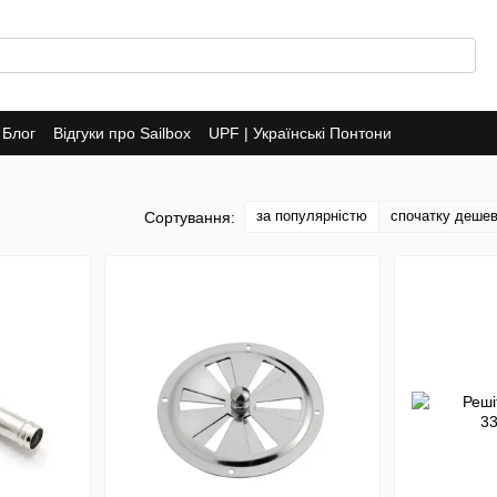
Блог
Відгуки про Sailbox
UPF | Українські Понтони
за популярністю
спочатку деше
Сортування: