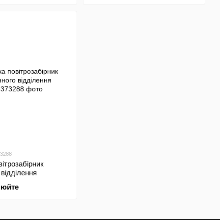
73288
вітрозабірник
відділення
нюйте