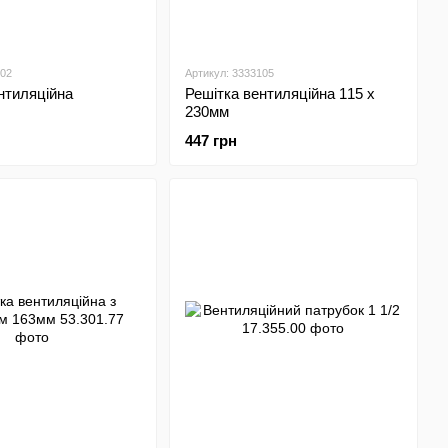
102
Артикул: 3333105
нтиляційна
Решітка вентиляційна 115 х
230мм
447 грн