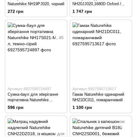
Naturehike NH19PJ020, чорний
NH20JJ020,1680D Oxford /
алюміній, Розмір L, бежевий
272 грн
1 747 грн
Артикул: 6927595724897
Артикул: 6927595713617
Сумка-баул для зберігання
Гамак Naturehike одинарний
портативна Naturehike
NH21DC011, помаранчевий
NH17S021-M, 45 л, темно-
596 грн
1 100 грн
сірий