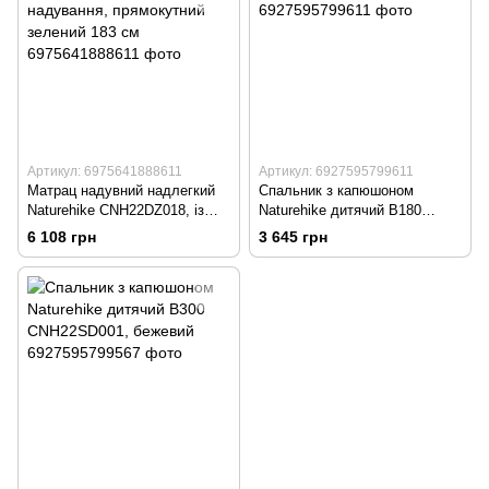
Артикул: 6975641888611
Артикул: 6927595799611
Матрац надувний надлегкий
Спальник з капюшоном
Naturehike CNH22DZ018, із
Naturehike дитячий B180
мішком для надування,
CNH22SD001, бежевий
6 108 грн
3 645 грн
прямокутний зелений 183 см