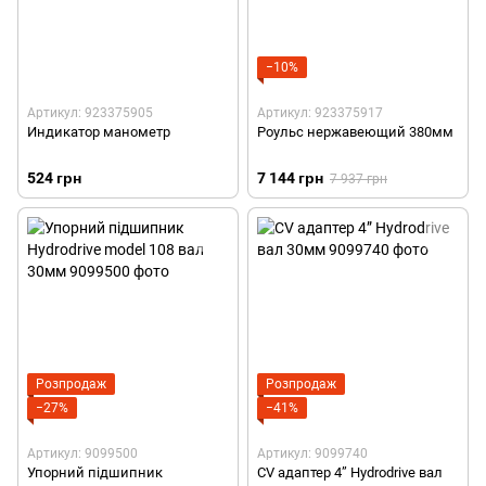
−10%
Артикул: 923375905
Артикул: 923375917
Индикатор манометр
Роульс нержавеющий 380мм
524 грн
7 144 грн
7 937 грн
Розпродаж
Розпродаж
−27%
−41%
Артикул: 9099500
Артикул: 9099740
Упорний підшипник
СV адаптер 4” Hydrodrive вал