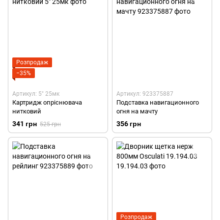
Розпродаж
−35%
Артикул: 5" 25мк
Артикул: 923375887
Картридж опріснювача
Подставка навигационного
нитковий
огня на мачту
341 грн
356 грн
525 грн
Розпродаж