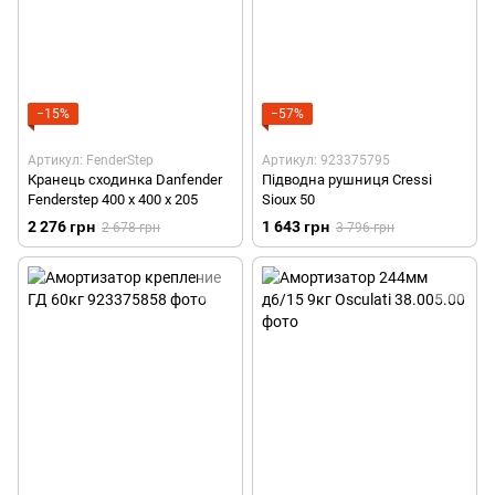
−15%
−57%
Артикул: FenderStep
Артикул: 923375795
Кранець сходинка Danfender
Підводна рушниця Cressi
Fenderstep 400 х 400 х 205
Sioux 50
2 276 грн
1 643 грн
2 678 грн
3 796 грн