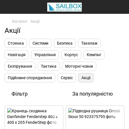
Каталог
Акції
Акції
Стоянка
Системи
Безпека
Такелаж
Навігація
Управління
Корпус
Кемпінг
Екіпірування
Тактика
Моторні човни
Підйомне спорядження
Сервіс
Акції
Фільтр
За популярністю