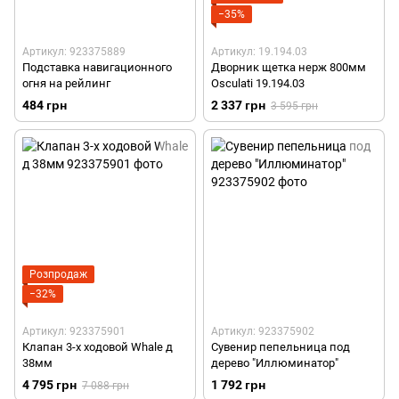
−35%
Артикул: 923375889
Артикул: 19.194.03
Подставка навигационного
Дворник щетка нерж 800мм
огня на рейлинг
Osculati 19.194.03
484 грн
2 337 грн
3 595 грн
Розпродаж
−32%
Артикул: 923375901
Артикул: 923375902
Клапан 3-х ходовой Whale д
Сувенир пепельница под
38мм
дерево "Иллюминатор"
4 795 грн
1 792 грн
7 088 грн