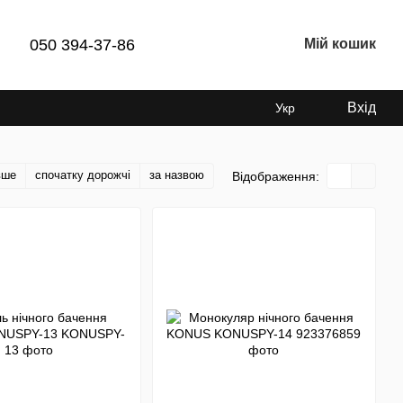
050 394-37-86
Мій кошик
Вхід
Укр
вше
спочатку дорожчі
за назвою
Відображення: