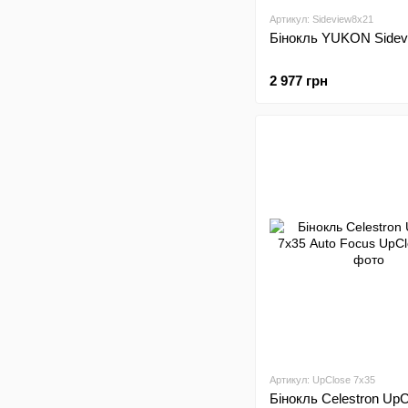
Артикул: Sideview8x21
Бінокль YUKON Sidev
2 977 грн
Артикул: UpClose 7х35
Бінокль Celestron UpC