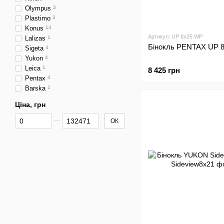
Olympus
3
Plastimo
3
Konus
14
Артикул: UP 8x25 WP
Lalizas
1
Бінокль PENTAX UP 
Sigeta
4
Yukon
4
Leica
1
8 425 грн
Pentax
4
Barska
1
Ціна, грн
Від Ціна, грн
До Ціна, грн
ОК