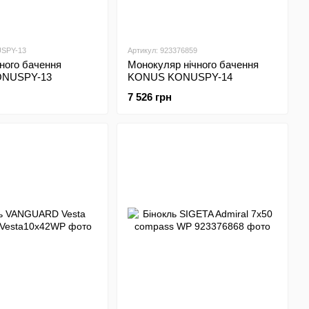
USPY-13
Артикул: 923376859
чного бачення
Монокуляр нічного бачення
NUSPY-13
KONUS KONUSPY-14
7 526 грн