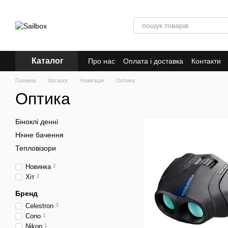
Перейти к основному контенту
Каталог
Про нас
Оплата і доставка
Контакти
Головна
Каталог
Навігація
Оптика
Оптика
Біноклі денні
Нічне бачення
Тепловізори
Новинка
2
Хіт
2
Бренд
Celestron
3
Cono
1
Nikon
1