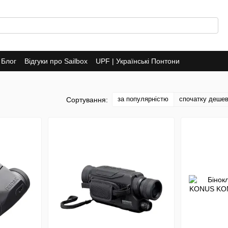
Блог
Відгуки про Sailbox
UPF | Українські Понтони
за популярністю
спочатку деше
Сортування: