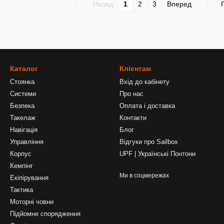
Назад
1
2
3
Вперед
Каталог
Клієнтам
Стоянка
Вхід до кабінету
Системи
Про нас
Безпека
Оплата і доставка
Такелаж
Контакти
Навігація
Блог
Управління
Відгуки про Sailbox
Корпус
UPF | Українські Понтони
Кемпінг
Ми в соцмережах
Екіпірування
Тактика
Моторні човни
Підйомне спорядження