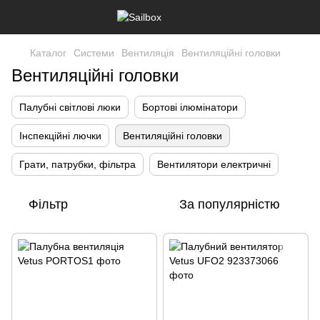
Каталог
Системи
Вентиляція
Вентиляційні головки
Вентиляційні головки
Палубні світлові люки
Бортові ілюмінатори
Інспекційні лючки
Вентиляційні головки
Грати, патрубки, фільтра
Вентилятори електричні
Фільтр
За популярністю