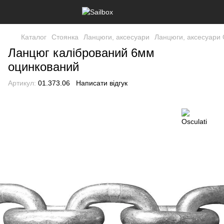
Каталог
Стоянка
Ланцюги, аксесуари
Ланцюги, аксесуари O
Ланцюг калібрований 6мм
оцинкований
Артикул:
01.373.06
Написати відгук