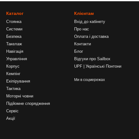
Каталог
Клієнтам
Стоянка
Вхід до кабінету
Системи
Про нас
Безпека
Оплата і доставка
Такелаж
Контакти
Навігація
Блог
Управління
Відгуки про Sailbox
Корпус
UPF | Українські Понтони
Кемпінг
Ми в соцмережах
Екіпірування
Тактика
Моторні човни
Підйомне спорядження
Сервіс
Акції