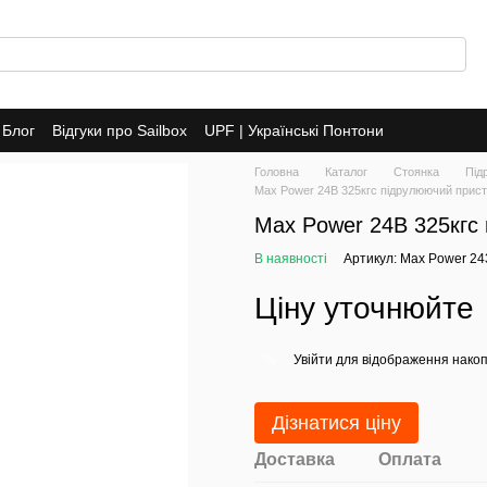
Блог
Відгуки про Sailbox
UPF | Українські Понтони
Головна
Каталог
Стоянка
Під
Max Power 24В 325кгс підрулюючий прист
Max Power 24В 325кгс
В наявності
Артикул: Max Power 2
Ціну уточнюйте
Увійти
для відображення накоп
%
Дізнатися ціну
Доставка
Оплата