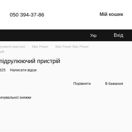
050 394-37-86
Мій кошик
Вхід
Укр
рулюючі пристрої
Max Power
Max Power Max Power
рій
 підрулюючий пристрій
4325
Написати відгук
Порівняти
В бажання
ичувальної знижки