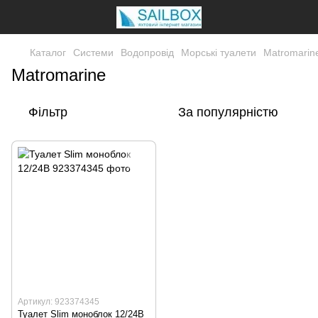
Каталог
Системи
Водопровід
Морські туалети
Matromarin
Matromarine
Фільтр
За популярністю
Артикул: 923374345
Туалет Slim моноблок 12/24В