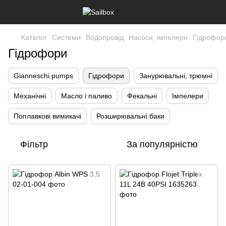
Каталог
Системи
Водопровід
Насоси, імпелери
Гідрофор
Гідрофори
Gianneschi pumps
Гідрофори
Занурювальні, трюмні
Механічні
Масло і паливо
Фекальні
Імпелери
Поплавкові вимикачі
Розширювальні баки
Фільтр
За популярністю