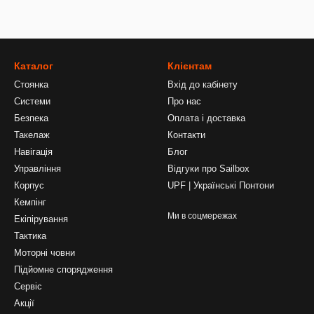
Каталог
Клієнтам
Стоянка
Вхід до кабінету
Системи
Про нас
Безпека
Оплата і доставка
Такелаж
Контакти
Навігація
Блог
Управління
Відгуки про Sailbox
Корпус
UPF | Українські Понтони
Кемпінг
Ми в соцмережах
Екіпірування
Тактика
Моторні човни
Підйомне спорядження
Сервіс
Акції