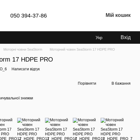
050 394-37-86
Мій кошик
Вхід
Укр
Моторні човни SeaStorm
Моторний човен SeaStorm 17 HDPE PRO
torm 17 HDPE PRO
RO_6
Написати відгук
Порівняти
В бажання
ичувальної знижки