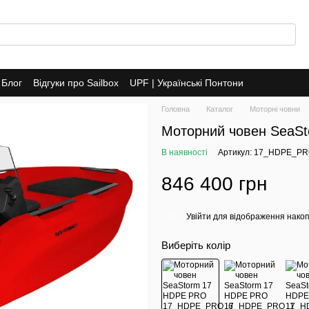
Блог
Відгуки про Sailbox
UPF | Українські Понтони
Головна
Каталог
Моторні човни
Моторний човен SeaS
В наявності
Артикул: 17_HDPE_P
846 400 грн
Увійти
для відображення накоп
%
Виберіть колір