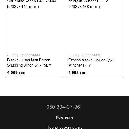
Артикул: 923374444
Артикул: 923374468
Вітрильні лебідки Barton
Стопор вітрильної лебідки
Snubbing winch 64 - 75мм
Wincher I - lV
4 069 грн
4 992 грн
050 394-37-86
Контакти
Повна версія сайту