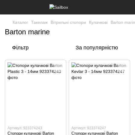
Каталог
Такелаж
Вітрильні стопори
Кулачкові
Barton mari
Barton marine
Фільтр
За популярністю
Артикул: 923374243
Артикул: 923374247
Стопори кулачкові Barton
Стопори кулачкові Barton